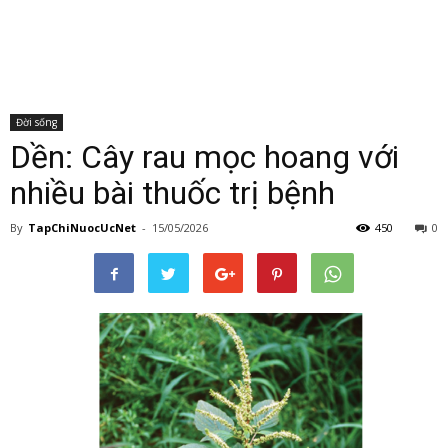
Đời sống
Dền: Cây rau mọc hoang với
nhiều bài thuốc trị bệnh
By
TapChiNuocUcNet
-
15/05/2026
450
0