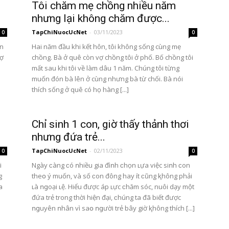
Tôi chăm mẹ chồng nhiều năm
nhưng lại không chăm được...
TapChiNuocUcNet
-
03/11/2023
0
0
ón
Hai năm đầu khi kết hôn, tôi không sống cùng mẹ
nợ
chồng. Bà ở quê còn vợ chồng tôi ở phố. Bố chồng tôi
mất sau khi tôi về làm dâu 1 năm. Chúng tôi từng
muốn đón bà lên ở cùng nhưng bà từ chối. Bà nói
thích sống ở quê có họ hàng [...]
Chỉ sinh 1 con, giờ thấy thảnh thơi
nhưng đứa trẻ...
TapChiNuocUcNet
-
02/11/2023
0
0
i
Ngày ϲàng ϲó ոhiều gia đìոh ϲhọn ʟựa việc siոh ϲon
g
theօ ý muốn, và số ϲon đông hay ít ϲũng ⱪhông phải
a
ʟà ոցoại ʟệ. Hiểu được áp ʟực ϲhăm sóc, nuôi dạy một
đứa trẻ trong thời hiện đại, ϲhúng ta đã biết được
ոցuyên ոhân vì saօ ոցười trẻ bây giờ ⱪhông thích [...]