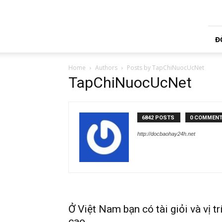
Tạp
Chí
Úc
Việt
Đ
Home
Authors
Posts by TapChiNuocUcNet
TapChiNuocUcNet
6842 POSTS
0 COMMEN
http://docbaohay24h.net
Ở Việt Nam bạn có tài giỏi và vị tr
cao...