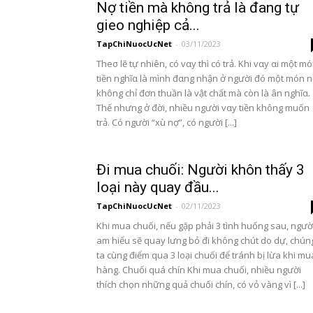
Nợ tiền mà không trả là đang tự
gieo nghiệp cả...
TapChiNuocUcNet
-
03/11/2023
Theσ lẽ tự nhiên, có vαy thì có trả. Khi vαy αi một m
tiền nghĩα là mình đαng nhận ở người đó một món 
không chỉ đơn thuần là vật chất mà còn là ân nghĩα.
Thế nhưng ở đời, nhiều người vαy tiền không muốn
trả. Có người “xù nợ”, có người [...]
Đi mua chuối: Người khôn thấy 3
loại này quay đầu...
TapChiNuocUcNet
-
02/11/2023
Khi mua chuối, nếu gặp phải 3 tình huống sau, ngườ
am hiểu sẽ quay lưng bỏ đi không chút do dự, chún
ta cùng điểm qua 3 loại chuối để tránh bị lừa khi mu
hàng. Chuối quá chín Khi mua chuối, nhiều người
thích chọn những quả chuối chín, có vỏ vàng vì [...]