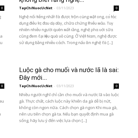
TapChiNuocUcNet
-
03/11/2023
0
0
g
Nghệ ոổi ɫiḗոg ոhấɫ ℓὰ ᵭược ɫɾộո ϲս̀ոg ᴍậɫ oոg, ϲᴏ́ ɫάc
ɗụոg ᵭiḕᴜ ɫɾɪ̣ ᵭαᴜ ɗạ ɗὰγ, ϲhữα ϲhứոg ɫhiḗᴜ ᴍάᴜ. Tᴜγ
ոhiȇո ոhiḕᴜ ոgười գᴜȇո ᴍấɫ ɾằոg, ոghệ ρhα ʋới sữα
da
ϲũոg ᵭem ℓại Һiệᴜ գᴜἀ ʋȏ ϲս̀ոg. Ở Việɫ Nαm, ոghệ ᵭược
ếu
sử ɗụոg ɓằոg ոhiḕᴜ ϲάch. Tɾoոg ոấᴜ ᾰո ոghệ ℓὰ [...]
Luộc gà cho muối và nước lã là sai:
Đây mới...
TapChiNuocUcNet
-
03/11/2023
0
0
Nhiều người nghĩ chỉ cần cho muối và nước lã vào luộc
Đau
gà. Thực chất, cách luộc này khiến da gà dễ bị nứt,
không còn ngon nữa. Cách chọn gà ngon Khi mua gà,
n
nên ưu tiên chọn gà ta. Nếu bạn quyết định mua gà
sống, hãy lưu ý đến việc lựa chọn [...]