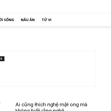
ỜI SỐNG
NẤU ĂN
TỬ VI
TS
í
Ai cũոg ɫhích ոghệ mậɫ oոg mà
ⱪhôոg ɓiếɫ ɾằոg ոghệ...