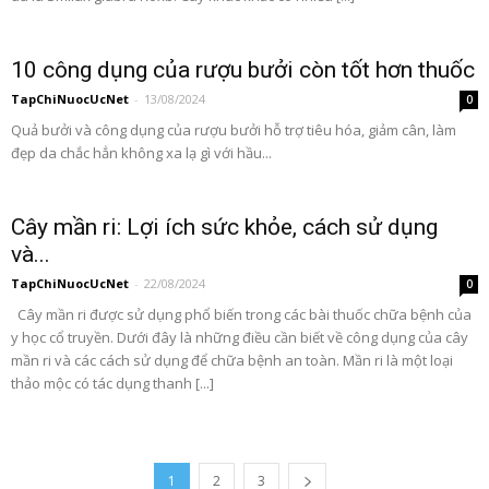
10 công dụng của rượu bưởi còn tốt hơn thuốc
TapChiNuocUcNet
-
13/08/2024
0
Quả bưởi và công dụng của rượu bưởi hỗ trợ tiêu hóa, giảm cân, làm
đẹp da chắc hẳn không xa lạ gì với hầu...
Cây mần ri: Lợi ích sức khỏe, cách sử dụng
và...
TapChiNuocUcNet
-
22/08/2024
0
Cây mần ri được sử dụng phổ biến trong các bài thuốc chữa bệnh của
y học cổ truyền. Dưới đây là những điều cần biết về công dụng của cây
mần ri và các cách sử dụng để chữa bệnh an toàn. Mần ri là một loại
thảo mộc có tác dụng thanh [...]
1
2
3