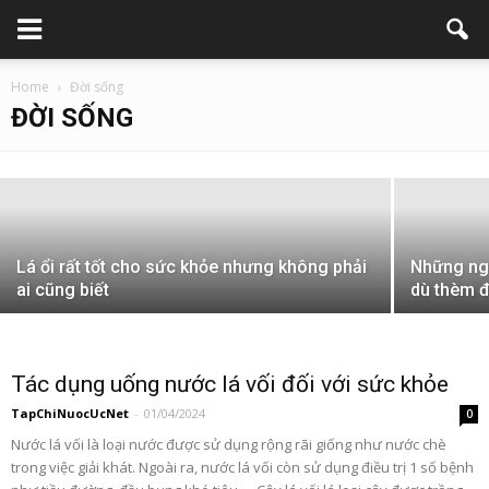
Home
Đời sống
Các công dụng cây vòi voi
ĐỜI SỐNG
TapChiNuocUcNet
-
12/04/2024
Lá ổi rất tốt cho sức khỏe nhưng không phải
Những ngư
ai cũng biết
dù thèm 
Tác dụng uống nước lá vối đối với sức khỏe
TapChiNuocUcNet
-
01/04/2024
0
Nước lá vối là loại nước được sử dụng rộng rãi giống như nước chè
trong việc giải khát. Ngoài ra, nước lá vối còn sử dụng điều trị 1 số bệnh