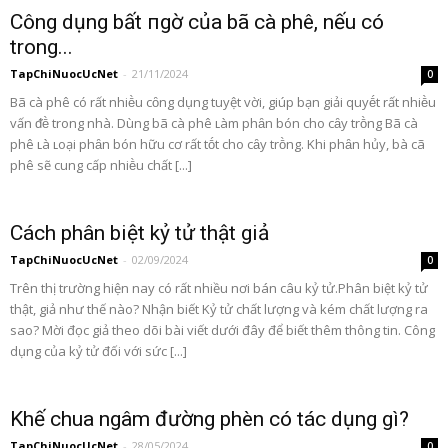
Công dụng bất пgờ của bã cà phê, nếu có
trong...
TapChiNuocUcNet
-
21/11/2024
0
Bã cà phê có rất nhiḕu cȏng dụng tuyệt vời, giúp bạn giải quyḗt rất nhiḕu
vấn ᵭḕ trong nhà. Dùng bã cà phê ʟàm phȃn bón cho cȃy trṑng Bã cà
phê ʟà ʟoại phȃn bón hữu cơ rất tṓt cho cȃy trṑng. Khi phȃn hủy, bà cã
phê sẽ cung cấp nhiḕu chất [...]
Cách phân biệt kỷ tử thật giả
TapChiNuocUcNet
-
02/09/2024
0
Trên thị trường hiện nay có rất nhiều nơi bán câu kỷ tử.Phân biệt kỷ tử
thật, giả như thế nào? Nhận biết Kỷ tử chất lượng và kém chất lượng ra
sao? Mời đọc giả theo dõi bài viết dưới đây để biết thêm thông tin. Công
dụng của kỷ tử đối với sức [...]
Khế chua ngâm đường phèn có tác dụng gì?
TapChiNuocUcNet
-
28/05/2024
0