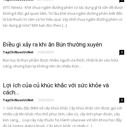
(VTC News) - Khế chua ngâm đường phèn có tác dụng gì là vấn đề được
không ít độc giả quan tâm. Từ lâu khế chua ngâm đường phèn biết đến
là bài thuốc trị cảm và ho hiệu quả. Vậy khế chua ngâm đường phèn có
tác dụng gì nữa? Mời bạn đọc theo [...]
Điều gì xảy ra khi ăn Bún thường xuyên
TapChiNuocUcNet
-
31/03/2024
0
Bún tuy là thực phẩm được nhiều người ưa thích, nhất là ăn vào bữa
sáng, nhưng bạn lại không nên ăn nhiều bún...
Lợi ích của củ khúc khắc với sức khỏe và
cách...
TapChiNuocUcNet
-
13/03/2024
0
1. Giới thiệu đặc điểm về cây khúc khắc Cây khúc khắc còn được gọi với
nhiều cái tên khác như thổ phục linh, cẩm cù, cây linh phạn đoán, cây
kim cang,… Loại cây này thuộc họ Hành Liliaceae với tên khoa học đầy
đủ là Smilax glabra Roxb. Cây khúc khắc có nhiều [...]