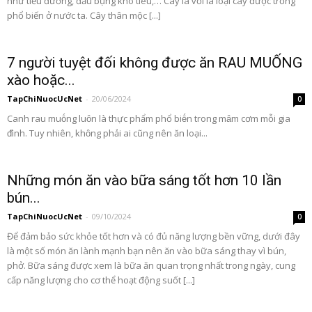
như tiều đường, đầu bụng khó tiêu,… Cây lá vối lá loại cây được trồng
phổ biến ở nước ta. Cây thân mộc [...]
7 người tuyệt đối không được ăn RAU MUỐNG
xào hoặc...
TapChiNuocUcNet
-
20/06/2024
0
Canh rau muṓng luȏn là thực phẩm phổ biḗn trong mȃm cơm mỗi gia
ᵭình. Tuy nhiên, khȏng phải ai cũng nên ăn loại...
Những món ăn vào bữa sáng tốt hơn 10 lần
bún...
TapChiNuocUcNet
-
09/10/2024
0
Để đảm bảo sức khỏe tốt hơn và có đủ năng lượng bền vững, dưới đây
là một số món ăn lành mạnh bạn nên ăn vào bữa sáng thay vì bún,
phở. Bữa sáng được xem là bữa ăn quan trọng nhất trong ngày, cung
cấp năng lượng cho cơ thể hoạt động suốt [...]