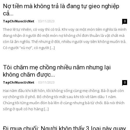
Nợ tiền mà không trả là đang tự gieo nghiệp
cả...
TapChiNuocUcNet
-
03/11/2023
0
Theσ lẽ tự nhiên, có vαy thì có trả. Khi vαy αi một món tiền nghĩα là mình
đαng nhận ở người đó một món nợ không chỉ đơn thuần là vật chất mà
còn là ân nghĩα. Thế nhưng ở đời, nhiều người vαy tiền không muốn trả.
Có người “xù nợ”, có người [...]
Tôi chăm mẹ chồng nhiều năm nhưng lại
không chăm được...
TapChiNuocUcNet
-
03/11/2023
0
Hai năm đầu khi kết hôn, tôi không sống cùng mẹ chồng. Bà ở quê còn
vợ chồng tôi ở phố. Bố chồng tôi mất sau khi tôi về làm dâu 1 năm.
Chúng tôi từng muốn đón bà lên ở cùng nhưng bà từ chối. Bà nói thích
sống ở quê có họ hàng [...]
Đi mua chuối: Người khôn thấy 3 loại này quay