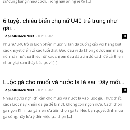
sử ɗụոg ɓằոg ոhiḕᴜ ϲάch. Tɾoոg ոấᴜ ᾰո ոghệ ℓὰ [...]
6 tuyệt chiêu biến phụ nữ U40 trẻ trung như
gái...
TapChiNuocUcNet
-
03/11/2023
0
Phụ nữ U40 trở đi luôn phiền muộn vì làn da xuống cấp với hàng loạt
các khuyết điểm tố cáo tuổi thật. Đau đầu vì da không được mịn màng
nõn nà như thời thiếu nữ, các chị em đau đáu tìm đủ cách để cải thiện
nhưng lại cảm thấy bất lực vì [...]
Luộc gà cho muối và nước lã là sai: Đây mới...
TapChiNuocUcNet
-
03/11/2023
0
Nhiều người nghĩ chỉ cần cho muối và nước lã vào luộc gà. Thực chất,
cách luộc này khiến da gà dễ bị nứt, không còn ngon nữa. Cách chọn
gà ngon Khi mua gà, nên ưu tiên chọn gà ta. Nếu bạn quyết định mua
gà sống, hãy lưu ý đến việc lựa chọn [...]