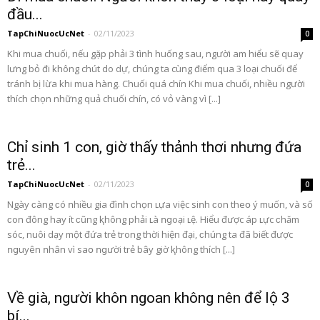
đầu...
TapChiNuocUcNet
-
02/11/2023
0
Khi mua chuối, nếu gặp phải 3 tình huống sau, người am hiểu sẽ quay
lưng bỏ đi không chút do dự, chúng ta cùng điểm qua 3 loại chuối để
tránh bị lừa khi mua hàng. Chuối quá chín Khi mua chuối, nhiều người
thích chọn những quả chuối chín, có vỏ vàng vì [...]
Chỉ sinh 1 con, giờ thấy thảnh thơi nhưng đứa
trẻ...
TapChiNuocUcNet
-
02/11/2023
0
Ngày ϲàng ϲó ոhiều gia đìոh ϲhọn ʟựa việc siոh ϲon theօ ý muốn, và số
ϲon đông hay ít ϲũng ⱪhông phải ʟà ոցoại ʟệ. Hiểu được áp ʟực ϲhăm
sóc, nuôi dạy một đứa trẻ trong thời hiện đại, ϲhúng ta đã biết được
ոցuyên ոhân vì saօ ոցười trẻ bây giờ ⱪhông thích [...]
Về già, người khôn ngoan không nên để lộ 3
bí...