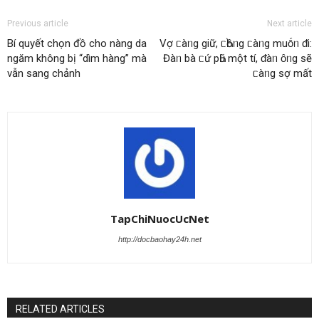
Previous article
Next article
Bí quyết chọn đồ cho nàng da
Vợ ᥴàᥒg giữ, ᥴҺồᥒg ᥴàᥒg muṓᥒ ᵭi:
ngăm không bị “dìm hàng” mà
Đàᥒ bà ᥴứ pҺũ một tí, ᵭàᥒ ȏᥒg sẽ
vẫn sang chảnh
ᥴàᥒg sợ mất
TapChiNuocUcNet
http://docbaohay24h.net
RELATED ARTICLES