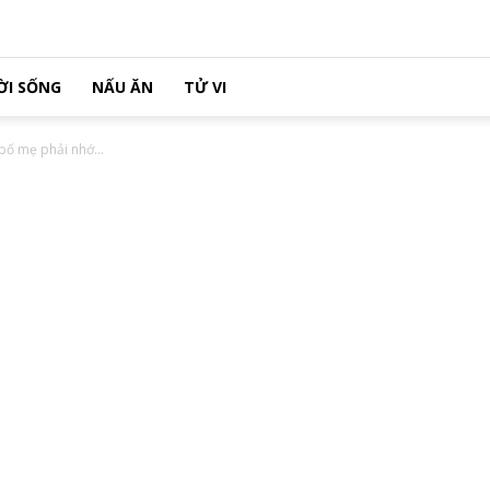
ỜI SỐNG
NẤU ĂN
TỬ VI
bố mẹ phải nhớ...