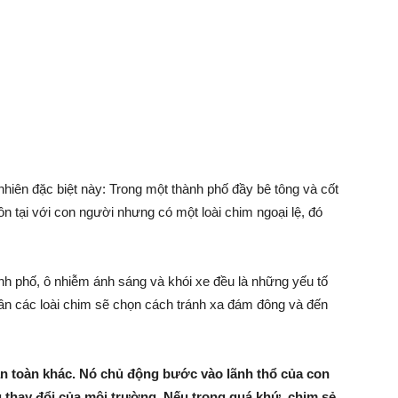
nhiên đặc biệt này: Trong một thành phố đầy bê tông và cốt
 tồn tại với con người nhưng có một loài chim ngoại lệ, đó
thành phố, ô nhiễm ánh sáng và khói xe đều là những yếu tố
ần các loài chim sẽ chọn cách tránh xa đám đông và đến
n toàn khác. Nó chủ động bước vào lãnh thổ của con
 thay đổi của môi trường. Nếu trong quá khứ, chim sẻ