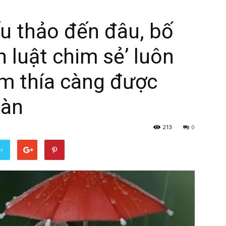
ếu thảo đến đâu, bố
 luật chim sẻ’ luôn
ấm thía càng được
hàn
213
0
er