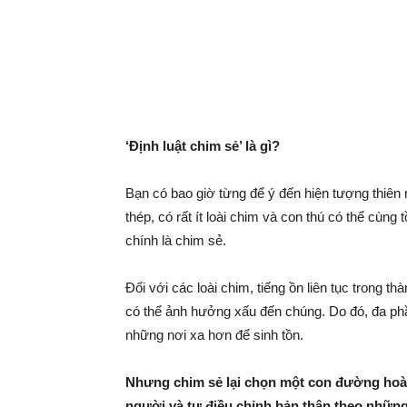
‘Định luật chim sẻ’ là gì?
Bạn có bao giờ từng để ý đến hiện tượng thiên 
thép, có rất ít loài chim và con thú có thể cùng
chính là chim sẻ.
Đối với các loài chim, tiếng ồn liên tục trong 
có thể ảnh hưởng xấu đến chúng. Do đó, đa ph
những nơi xa hơn để sinh tồn.
Nhưng chim sẻ lại chọn một con đường hoà
người và tự điều chỉnh bản thân theo những