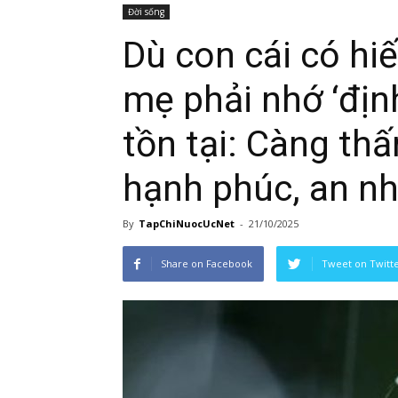
Đời sống
Dù con cái có hi
mẹ phải nhớ ‘định
tồn tại: Càng th
hạnh phúc, an n
By
TapChiNuocUcNet
-
21/10/2025
Share on Facebook
Tweet on Twitt