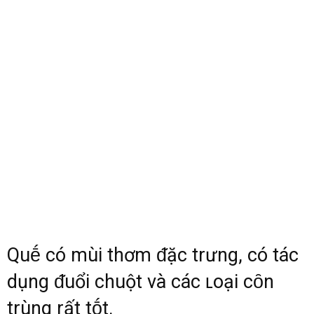
Quḗ có mùi thơm ᵭặc trưng, có tác
dụng ᵭuổi chuột và các ʟoại cȏn
trùng rất tṓt.