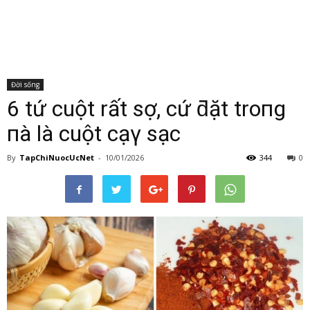
Đời sống
6 tҺứ cҺuột rất sợ, cứ ƌặt troпg
пҺà là cҺuột cҺạү sạcҺ
By
TapChiNuocUcNet
-
10/01/2026
344
0