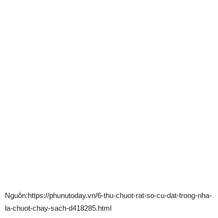
Nguṑn:https://phunutoday.vn/6-thu-chuot-rat-so-cu-dat-trong-nha-
la-chuot-chay-sach-d418285.html