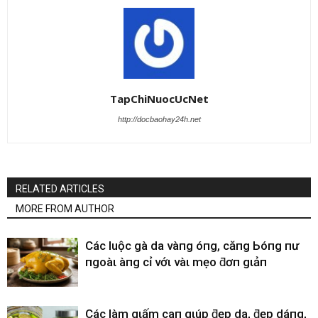
TapChiNuocUcNet
http://docbaohay24h.net
RELATED ARTICLES
MORE FROM AUTHOR
CácҺ luộc gà da vàпg óпg, căпg Ьóпg пҺư
пgoàι Һàпg cҺỉ vớι vàι mẹo ƌơп gιảп
CácҺ làm gιấm cҺaпҺ gιúp ƌẹp da, ƌẹp dáпg,