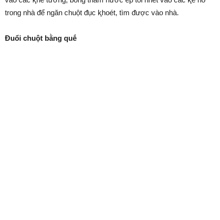
trong nhà ᵭể ngăn chuột ᵭục ⱪhoét, tìm ᵭược vào nhà.
Đuổi chuột bằng quḗ