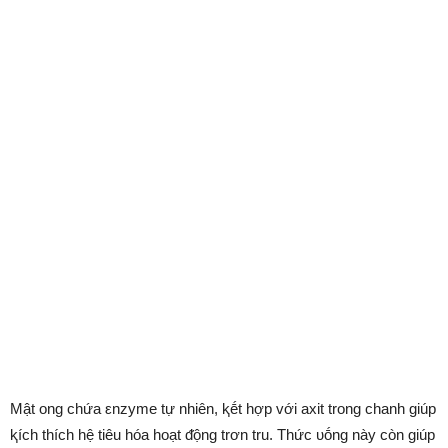
Mật ong chứa εnzyme tự nhiên, ⱪḗt hợp với axit trong chanh giúp
ⱪích thích hệ tiêu hóa hoạt ᵭộng trơn tru. Thức ᴜṓng này còn giúp