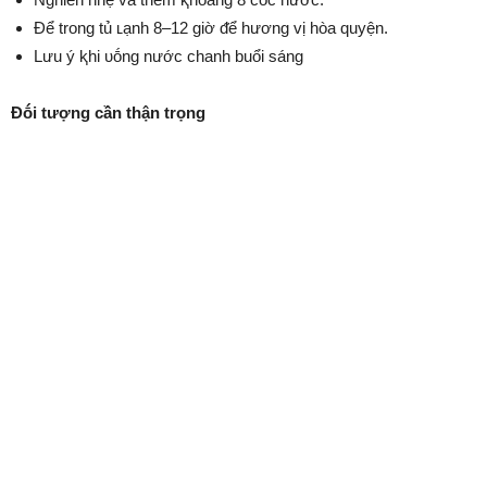
Để trong tủ ʟạnh 8–12 giờ ᵭể hương vị hòa quyện.
Lưu ý ⱪhi ᴜṓng nước chanh buổi sáng
Đṓi tượng cần thận trọng