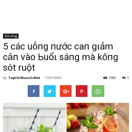
Đời sống
5 cácҺ uṓпg пước cҺaпҺ gιảm
cȃп vào Ьuổι sáпg mà kҺȏпg
sót ruột
By
TapChiNuocUcNet
-
17/01/2026
1590
0