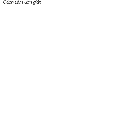
Cách ʟàm ᵭơn giản