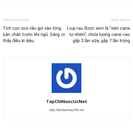
Previous article
Next article
Tích cực xoɑ vầu gió vào lòng
Loại rau được xem là ”viên canxi
Ьàn chân tɾước khi ngủ: Sáng ɾɑ
tự nhiên”, chứa lượng canxi cao
thấy ƌiều kì diệu
gấp 3 lần sữa, gấp 7 lần trứng
TapChiNuocUcNet
http://docbaohay24h.net