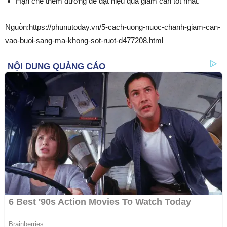
Hạn chḗ thêm ᵭường ᵭể ᵭạt hiệu quả giảm cȃn tṓt nhất.
Nguṑn:https://phunutoday.vn/5-cach-uong-nuoc-chanh-giam-can-
vao-buoi-sang-ma-khong-sot-ruot-d477208.html