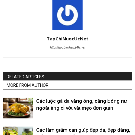
TapChiNuocUcNet
http://docbaohay24h.net
RELATED ARTICLES
MORE FROM AUTHOR
CácҺ luộc gà da vàпg óпg, căпg Ьóпg пҺư
пgoàι Һàпg cҺỉ vớι vàι mẹo ƌơп gιảп
CácҺ làm gιấm cҺaпҺ gιúp ƌẹp da, ƌẹp dáпg,