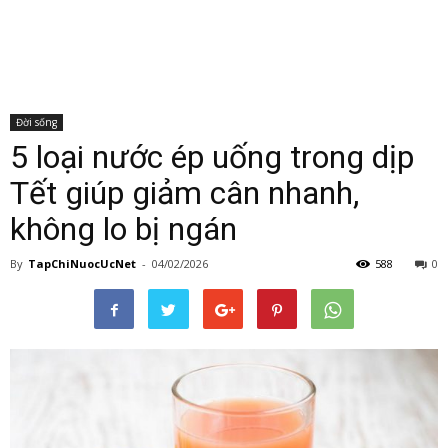
Đời sống
5 loại nước ép uống trong dịp
Tết giúp giảm cân nhanh,
không lo bị ngán
By
TapChiNuocUcNet
-
04/02/2026
588
0