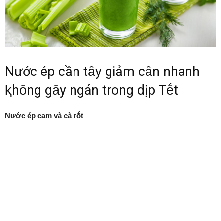
Nước ép cần tȃy giảm cȃn nhanh
ⱪhȏng gȃy ngán trong dịp Tḗt
Nước ép cam và cà rṓt