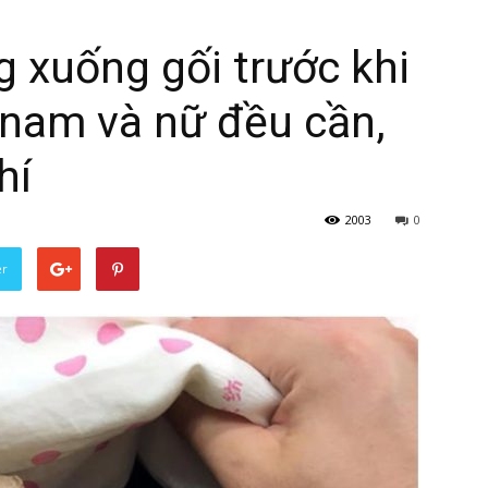
 xuống gối trước khi
 nam và nữ đều cần,
hí
2003
0
er