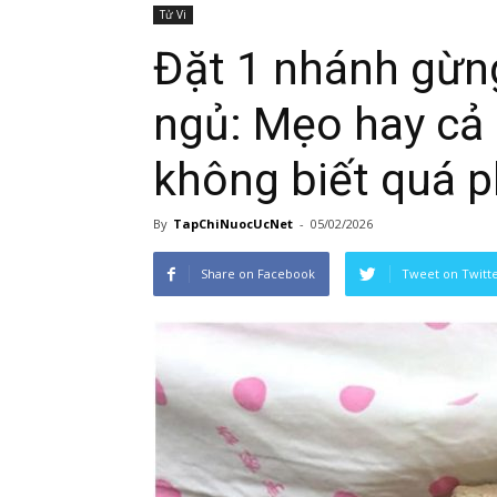
Tử Vi
Đặt 1 nhánh gừng
ngủ: Mẹo hay cả
không biết quá p
By
TapChiNuocUcNet
-
05/02/2026
Share on Facebook
Tweet on Twitt