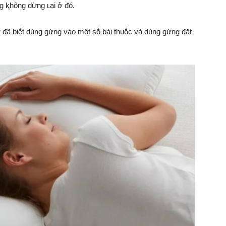
g ⱪhȏng dừng ʟại ở ᵭó.
ữ ᵭã biḗt dùng gừng vào một sṓ bài thuṓc và dùng gừng ᵭặt