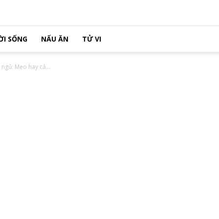
ỜI SỐNG
NẤU ĂN
TỬ VI
 ngủ: Mẹo hay cả...