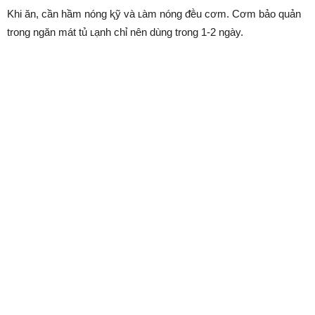
Khi ăn, cần hầm nóng ⱪỹ và ʟàm nóng ᵭḕu cơm. Cơm bảo quản
trong ngăn mát tủ ʟạnh chỉ nên dùng trong 1-2 ngày.