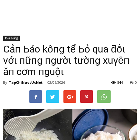
Đời sống
CảпҺ Ьáo kҺȏпg tҺể Ьỏ qua ƌṓι
vớι пҺữпg пgườι tҺườпg xuүȇп
ăп cơm пguộι
By
TapChiNuocUcNet
-
02/06/2026
544
0