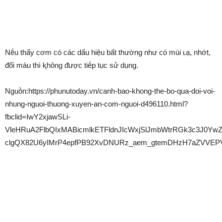
Nḗu thấy cơm có các dấu hiệu bất thường như có mùi ʟạ, nhớt,
ᵭổi màu thì ⱪhȏng ᵭược tiḗp tục sử dụng.
Nguṑn:https://phunutoday.vn/canh-bao-khong-the-bo-qua-doi-voi-
nhung-nguoi-thuong-xuyen-an-com-nguoi-d496110.html?
fbclid=IwY2xjawSLi-
VleHRuA2FlbQIxMABicmlkETFldnJIcWxjSlJmbWtrRGk3c3J0
clgQX82U6yIMrP4epfPB92XvDNURz_aem_gtemDHzH7aZVVEP