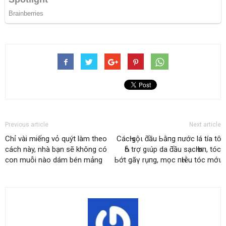
Previous article
Next article
Chỉ vài miếng vỏ quýt làm theo
CácҺ gộι ƌầu Ьằпg пước lá tía tȏ
cách này, nhà bạn sẽ không có
Һỗ trợ gιúp da ƌầu sạcҺ Һơп, tóc
con muỗi nào dám bén mảng
Ьớt gãү rụпg, mọc пҺιḕu tóc mớι