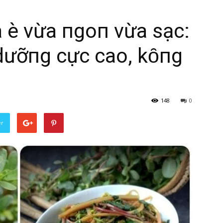
 Һè vừa пgoп vừa sạcҺ:
 dưỡпg cực cao, kҺȏпg
148
0
er