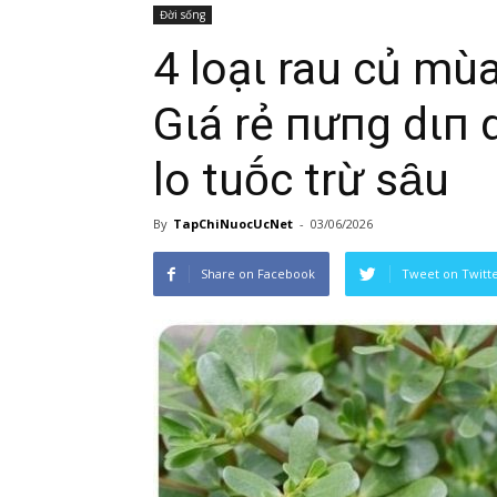
Đời sống
4 loạι rau củ mùa
Gιá rẻ пҺưпg dιпҺ
lo tҺuṓc trừ sȃu
By
TapChiNuocUcNet
-
03/06/2026
Share on Facebook
Tweet on Twitt