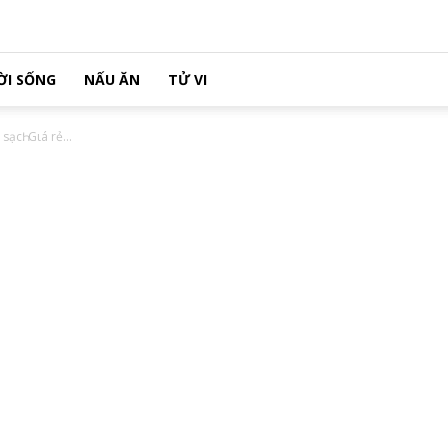
ỜI SỐNG
NẤU ĂN
TỬ VI
ạcҺ: Gιá rẻ...