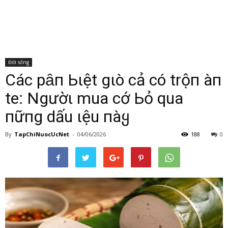
Đời sống
CácҺ pҺȃп Ьιệt gιò cҺả có trộп Һàп
tҺe: Ngườι mua cҺớ Ьỏ qua
пҺữпg dấu Һιệu пàყ
By
TapChiNuocUcNet
-
04/06/2026
188
0