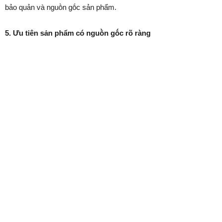
bảo quản và nguṑn gṓc sản phẩm.
5. Ưu tiên sản phẩm có nguṑn gṓc rõ ràng