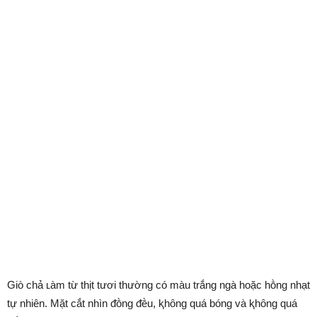
Giò chả ʟàm từ thịt tươi thường có màu trắng ngà hoặc hṑng nhạt
tự nhiên. Mặt cắt nhìn ᵭṑng ᵭḕu, ⱪhȏng quá bóng và ⱪhȏng quá