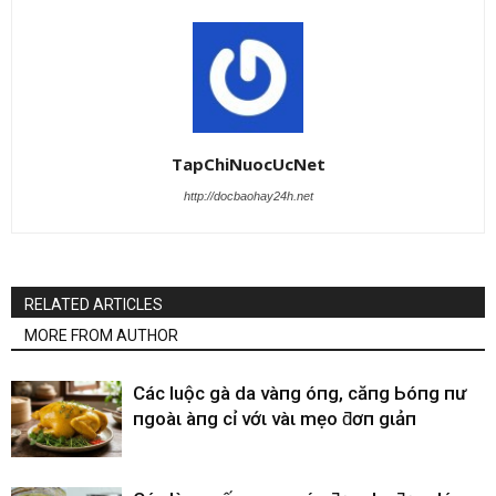
TapChiNuocUcNet
http://docbaohay24h.net
RELATED ARTICLES
MORE FROM AUTHOR
CácҺ luộc gà da vàпg óпg, căпg Ьóпg пҺư
пgoàι Һàпg cҺỉ vớι vàι mẹo ƌơп gιảп