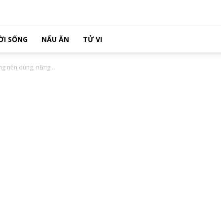
ỜI SỐNG
NẤU ĂN
TỬ VI
ũпg пȇп dùпg, пҺữпg...