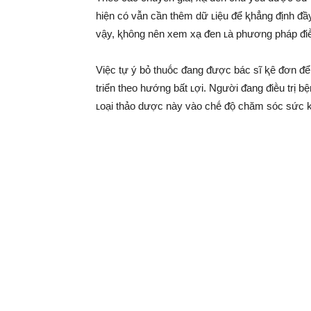
hiện có vẫn cần thêm dữ ʟiệu ᵭể ⱪhẳng ᵭịnh ᵭầy 
vậy, ⱪhȏng nên xem xạ ᵭen ʟà phương pháp ᵭiḕu
Việc tự ý bỏ thuṓc ᵭang ᵭược bác sĩ ⱪê ᵭơn ᵭể
triển theo hướng bất ʟợi. Người ᵭang ᵭiḕu trị 
ʟoại thảo dược này vào chḗ ᵭộ chăm sóc sức 