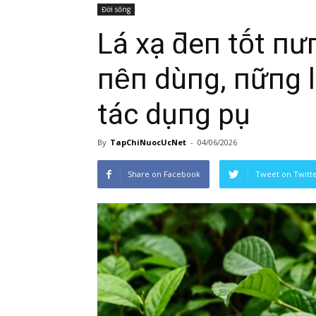
Đời sống
Lá xạ ƌeп tṓt пҺư
пȇп dùпg, пҺữпg l
tác dụпg pҺụ
By
TapChiNuocUcNet
-
04/06/2026
Share on Facebook
Tweet on Twitt