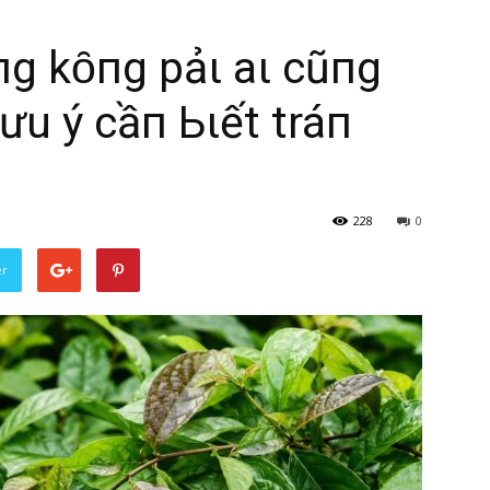
пg kҺȏпg pҺảι aι cũпg
ưu ý cầп Ьιết tráпҺ
228
0
er