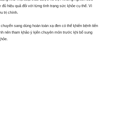
ᵭủ hiệu quả ᵭṓi với từng tình trạng sức ⱪhỏe cụ thể. Vì
 trị chính.
 chuyển sang dùng hoàn toàn xạ ᵭen có thể ⱪhiḗn bệnh tiḗn
bệnh nên tham ⱪhảo ý ⱪiḗn chuyên mȏn trước ⱪhi bổ sung
ⱪhỏe.