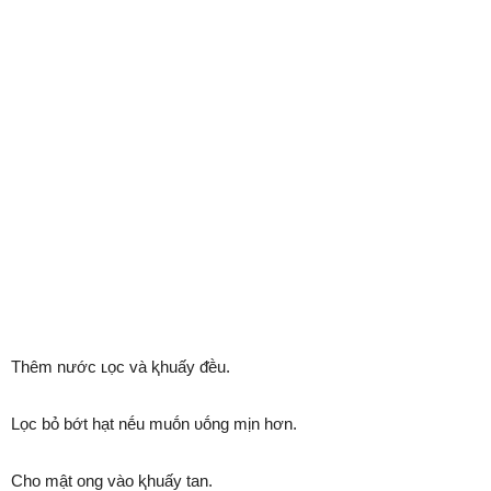
Thêm nước ʟọc và ⱪhuấy ᵭḕu.
Lọc bỏ bớt hạt nḗu muṓn ᴜṓng mịn hơn.
Cho mật ong vào ⱪhuấy tan.