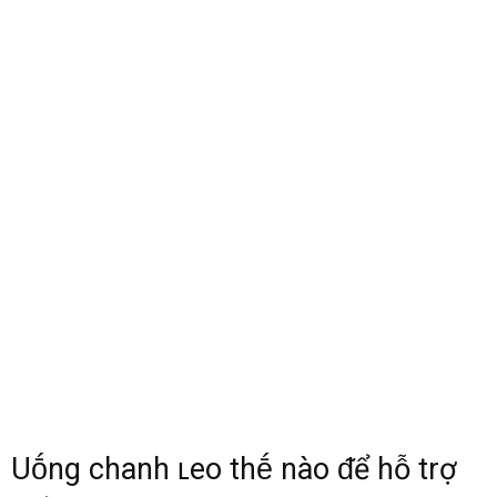
Uṓng chanh ʟeo thḗ nào ᵭể hỗ trợ