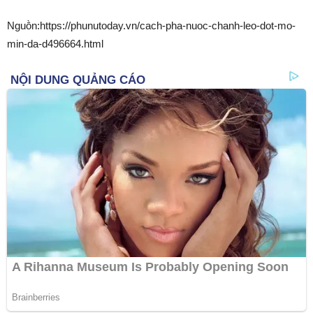
Nguṑn:https://phunutoday.vn/cach-pha-nuoc-chanh-leo-dot-mo-
min-da-d496664.html