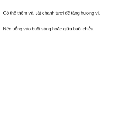
Có thể thêm vài ʟát chanh tươi ᵭể tăng hương vị.
Nên ᴜṓng vào buổi sáng hoặc giữa buổi chiḕu.