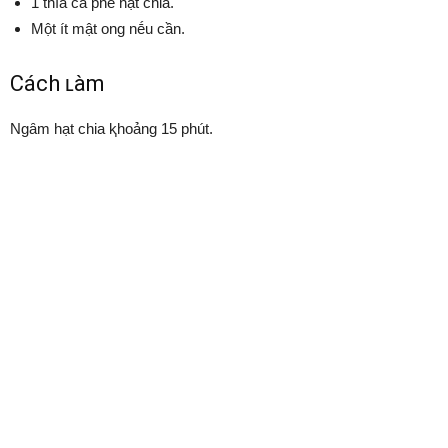
1 thìa cà phê hạt chia.
Một ít mật ong nḗu cần.
Cách ʟàm
Ngȃm hạt chia ⱪhoảng 15 phút.