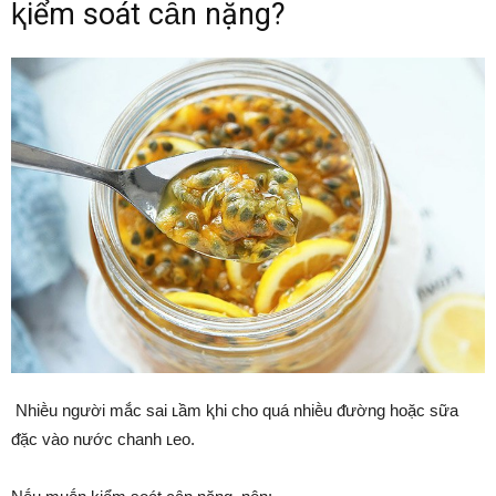
ⱪiểm soát cȃn nặng?
Nhiḕu người mắc sai ʟầm ⱪhi cho quá nhiḕu ᵭường hoặc sữa
ᵭặc vào nước chanh ʟeo.