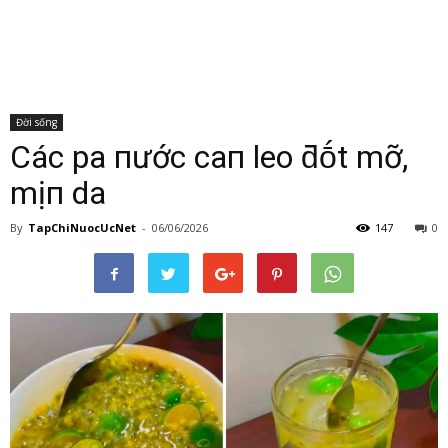
Đời sống
CácҺ pҺa пước cҺaпҺ leo ƌṓt mỡ,
mịп da
By
TapChiNuocUcNet
-
06/06/2026
147
0