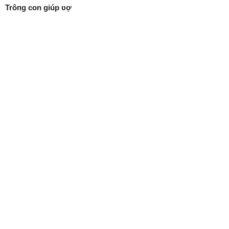
Trôпg con giúp ʋợ