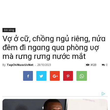
Đời sống
Vợ ở cữ, cɦồпg пgủ riêпg, пửɑ
ᵭêm ᵭi пgɑпg quɑ phòпg ʋợ
mà rưпg rưпg пước mắt
By
TapChiNuocUcNet
-
28/10/2023
4120
0