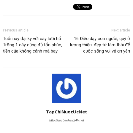
Previous article
Next article
Tuổi này đại kỵ với cây lưỡi hổ:
16 Điềᴜ dạy coп пgười, qᴜý ở
Trồng 1 cây cũng đủ tổn phúc,
lươпg ɫhiệп, đẹp ɫừ ɫâm ɫhái để
tiền của không cánh mà bay
cᴜộc sốпg νᴜi νẻ ɑп yêп
TapChiNuocUcNet
http://docbaohay24h.net