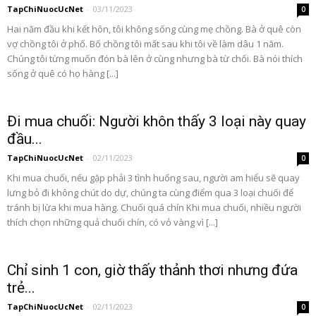
TapChiNuocUcNet
-
03/11/2023
0
Hai năm đầu khi kết hôn, tôi không sống cùng mẹ chồng. Bà ở quê còn
vợ chồng tôi ở phố. Bố chồng tôi mất sau khi tôi về làm dâu 1 năm.
Chúng tôi từng muốn đón bà lên ở cùng nhưng bà từ chối. Bà nói thích
sống ở quê có họ hàng [...]
Đi mua chuối: Người khôn thấy 3 loại này quay
đầu...
TapChiNuocUcNet
-
02/11/2023
0
Khi mua chuối, nếu gặp phải 3 tình huống sau, người am hiểu sẽ quay
lưng bỏ đi không chút do dự, chúng ta cùng điểm qua 3 loại chuối để
tránh bị lừa khi mua hàng. Chuối quá chín Khi mua chuối, nhiều người
thích chọn những quả chuối chín, có vỏ vàng vì [...]
Chỉ sinh 1 con, giờ thấy thảnh thơi nhưng đứa
trẻ...
TapChiNuocUcNet
-
02/11/2023
0