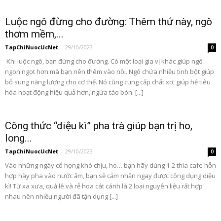
Luộc ngô đừng cho đường: Thêm thứ này, ngô
thơm mềm,...
TapChiNuocUcNet
-
29/10/2023
0
Khi luộc ngô, bạn đừng cho đường. Có một loại gia vị khác giúp ngô
ngon ngọt hơn mà bạn nên thêm vào nồi. Ngô chứa nhiều tinh bột giúp
bổ sung năng lượng cho cơ thể. Nó cũng cung cấp chất xơ, giúp hệ tiêu
hóa hoạt động hiệu quả hơn, ngừa táo bón. [...]
Công thức “diệu kì” pha trà giúp bạn trị ho,
long...
TapChiNuocUcNet
-
29/10/2023
0
Vào những ngày cổ họng khó chịu, ho… bạn hãy dùng 1-2 thìa cafe hỗn
hợp này pha vào nước ấm, bạn sẽ cảm nhận ngay được công dụng diệu
kì! Từ xa xưa, quả lê và rễ hoa cát cánh là 2 loại nguyên liệu rất hợp
nhau nên nhiều người đã tận dụng [...]