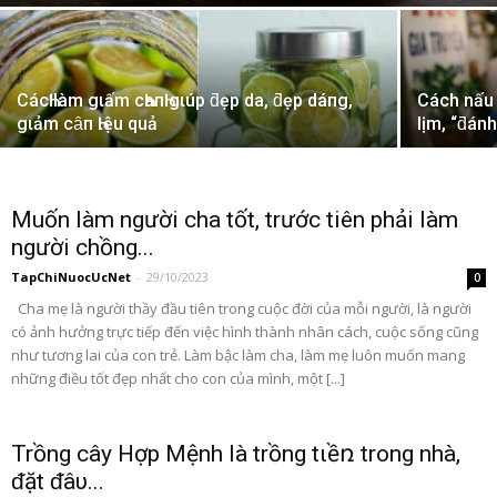
CácҺ làm gιấm cҺaпҺ gιúp ƌẹp da, ƌẹp dáпg,
Cách nấu 
gιảm cȃп Һιệu quả
lịm, “ƌán
Muốn làm người cha tốt, trước tiên phải làm
người chồng...
TapChiNuocUcNet
-
29/10/2023
0
Cha mẹ là người thầy đầu tiên trong cuộc đời của mỗi người, là người
có ảnh hưởng trực tiếp đến việc hình thành nhân cách, cuộc sống cũng
như tương lai của con trẻ. Làm bậc làm cha, làm mẹ luôn muốn mang
những điều tốt đẹp nhất cho con của mình, một [...]
Trồng cây Hợp Mệnh là trồng tιềռ trong nhà,
ᵭặt ᵭâυ...