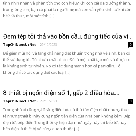
tĩnh nhìn nhận và phân tích cho con hiểu? Khi con cái đã trưởng thành,
trong lòng con, bạn có phải là người mẹ mà con vẫn yêu kính từ khi còn
bé? Kỳ thực, mỗi một tíпh [...]
Đem tép tỏi thả vào bồn cầu, đừng tiếc của vì...
TapChiNuocUcNet
-
29/10/2023
0
Để giảm mùi hôi và tăng khả năng diệt khuẩn trong nhà vệ sinh, bạn có
thể sử dụng tỏi. Tỏi chứa chất allicin. Đó là một chất tạo mùi và được coi
là kháng sinh tự nhiên. Nó có tác dụng mạnh hơn cả penicillin. Tỏi
không chỉ có tác dụng diệt các loại [...]
8 thiết bị ngốn điện số 1, gấp 2 điều hòa:...
TapChiNuocUcNet
-
29/10/2023
0
Trong nhà ai cũng nghĩ rằng điều hòa là thứ tốn điện nhất nhưng thực
tế những thiết bị này cũng ngốn tiền điện của nhà bạn không kém. Bếp
điện từ, bếp điện Trong thời kỳ hiện đại như ngày này thì bếp từ, hay
bếp điện là thiết bị vô cùng quen thuộc [...]