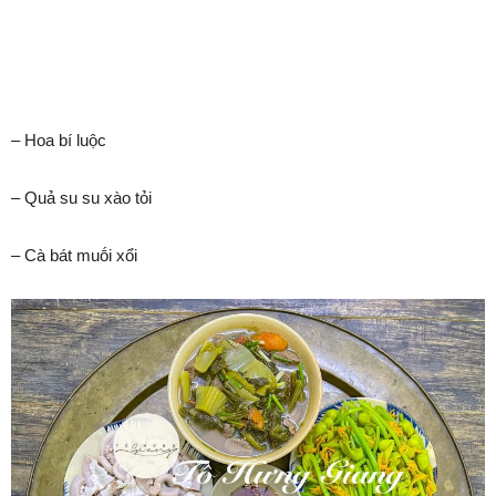
– Hoa bí luộc
– Quả su su xào tỏi
– Cà bát muṓi xổi