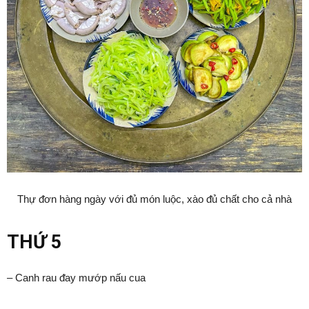
Thự ᵭơn hàng ngày với ᵭủ món luộc, xào ᵭủ chất cho cả nhà
THỨ 5
– Canh rau ᵭay mướp nấu cua