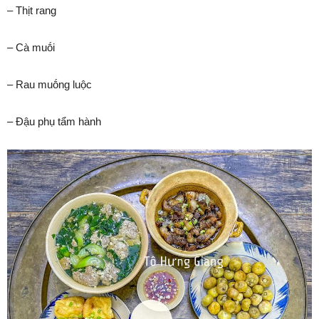
– Thịt rang
– Cà muṓi
– Rau muṓng luộc
– Đậu phụ tẩm hành