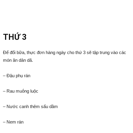
THỨ 3
Để ᵭổi bữa, thực ᵭơn hàng ngày cho thứ 3 sẽ tập trung vào các
món ăn dȃn dã.
– Đậu phụ rán
– Rau muṓng luộc
– Nước canh thêm sấu dầm
– Nem rán