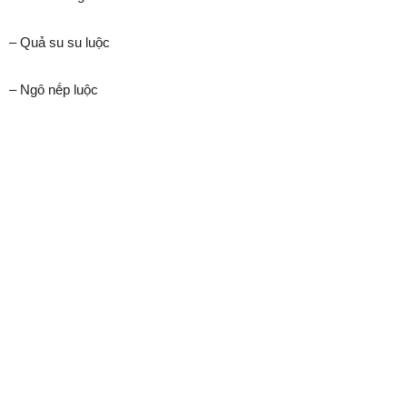
– Quả su su luộc
– Ngȏ nḗp luộc