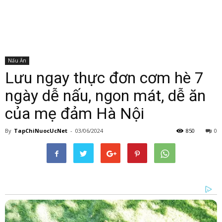
Nấu Ăn
Lưu ngay thực đơn cơm hè 7
ngày dễ nấu, ngon mát, dễ ăn
của mẹ đảm Hà Nội
By
TapChiNuocUcNet
-
03/06/2024
850
0