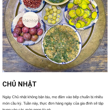
CHỦ NHẬT
Ngày Chủ nhật khȏng bận bịu, mẹ ᵭảm vào bḗp chuẩn bị nhiḕu
món cầu kỳ. Tuần này, thực ᵭơn hàng ngày của gia ᵭình sẽ tập
trung vào các món ngon từ gà.