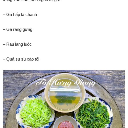
– Gà hấp lá chanh
– Gà rang gừng
– Rau lang luộc
– Quả su su xào tỏi