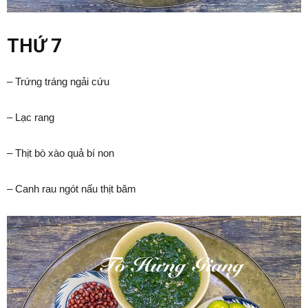
THỨ 7
– Trứng tráng ngải cứu
– Lạc rang
– Thịt bò xào quả bí non
– Canh rau ngót nấu thịt băm