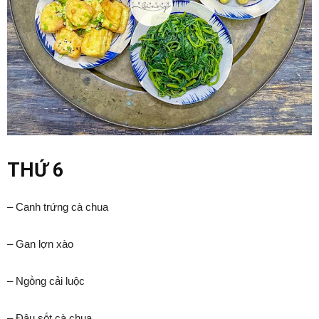
THỨ 6
– Canh trứng cà chua
– Gan lợn xào
– Ngṑng cải luộc
– Đậu sṓt cà chua