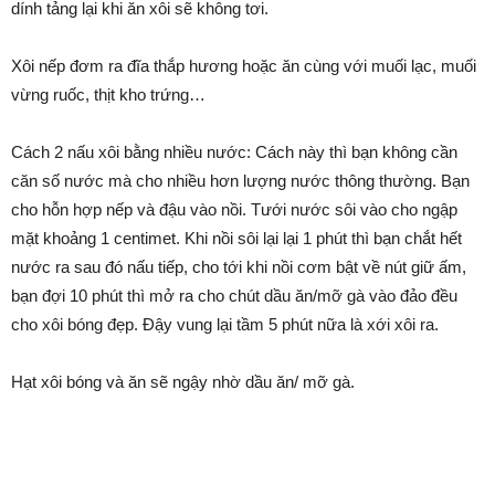
dính tảng lại khi ăn xôi sẽ không tơi.
Xôi nếp đơm ra đĩa thắp hương hoặc ăn cùng với muối lạc, muối
vừng ruốc, thịt kho trứng…
Cách 2 nấu xôi bằng nhiều nước: Cách này thì bạn không cần
căn số nước mà cho nhiều hơn lượng nước thông thường. Bạn
cho hỗn hợp nếp và đậu vào nồi. Tưới nước sôi vào cho ngập
mặt khoảng 1 centimet. Khi nồi sôi lại lại 1 phút thì bạn chắt hết
nước ra sau đó nấu tiếp, cho tới khi nồi cơm bật về nút giữ ấm,
bạn đợi 10 phút thì mở ra cho chút dầu ăn/mỡ gà vào đảo đều
cho xôi bóng đẹp. Đậy vung lại tầm 5 phút nữa là xới xôi ra.
Hạt xôi bóng và ăn sẽ ngậy nhờ dầu ăn/ mỡ gà.