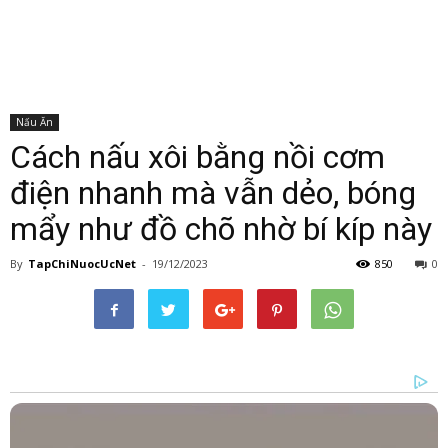
Nấu Ăn
Cách nấu xôi bằng nồi cơm
điện nhanh mà vẫn dẻo, bóng
mẩy như đồ chõ nhờ bí kíp này
By
TapChiNuocUcNet
-
19/12/2023
850
0