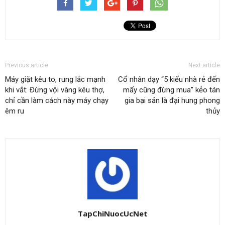
Previous article
Next article
Máy giặt kêu to, rung lắc mạnh
Cổ nhân dạy “5 kiểu nhà rẻ đến
khi vắt: Đừng vội vàng kêu thợ,
mấy cũng đừng mua” kẻo tán
chỉ cần làm cách này máy chạy
gia bại sản là đại hung phong
êm ru
thủy
TapChiNuocUcNet