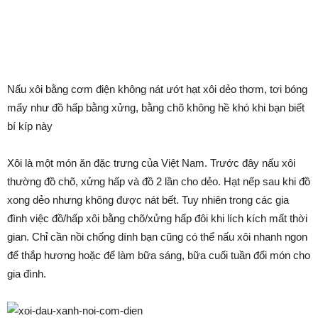
Nấu xôi bằng cơm điện không nát ướt hạt xôi dẻo thơm, tơi bóng
mẩy như đồ hấp bằng xửng, bằng chõ không hề khó khi bạn biết
bí kíp này
Xôi là một món ăn đặc trưng của Việt Nam. Trước đây nấu xôi
thường đồ chõ, xửng hấp và đồ 2 lần cho dẻo. Hạt nếp sau khi đồ
xong dẻo nhưng không được nát bết. Tuy nhiên trong các gia
đình việc đồ/hấp xôi bằng chõ/xửng hấp đôi khi lích kích mất thời
gian. Chỉ cần nồi chống dính bạn cũng có thể nấu xôi nhanh ngon
để thắp hương hoặc để làm bữa sáng, bữa cuối tuần đổi món cho
gia đình.