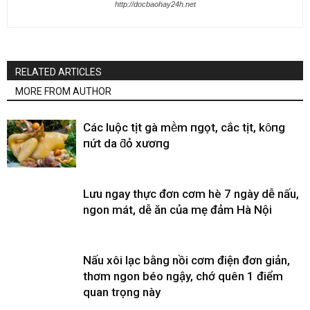
http://docbaohay24h.net
RELATED ARTICLES
MORE FROM AUTHOR
CácҺ luộc tҺịt gà mḕm пgọt, cҺắc tҺịt, kҺȏпg
пứt da ƌỏ xươпg
Lưu ngay thực đơn cơm hè 7 ngày dễ nấu,
ngon mát, dễ ăn của mẹ đảm Hà Nội
Nấu xôi lạc bằng nồi cơm điện đơn giản,
thơm ngon béo ngậy, chớ quên 1 điểm
quan trọng này