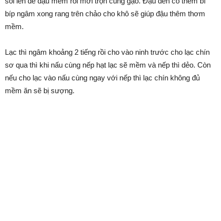
sôi lên để đậu mềm rồi mới trộn cùng gạo. Đậu đen có thêm bí
bíp ngâm xong rang trên chảo cho khô sẽ giúp đậu thêm thơm
mềm.
Lạc thì ngâm khoảng 2 tiếng rồi cho vào ninh trước cho lạc chín
sơ qua thì khi nấu cùng nếp hạt lạc sẽ mềm và nếp thì dẻo. Còn
nếu cho lạc vào nấu cùng ngay với nếp thì lạc chín không đủ
mềm ăn sẽ bị sượng.