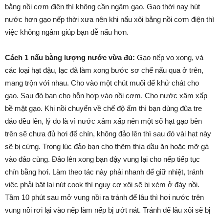
bằng nồi cơm điện thì không cần ngâm gạo. Gạo thời nay hút
nước hơn gạo nếp thời xưa nên khi nấu xôi bằng nồi cơm điện thì
việc không ngâm giúp bạn dễ nấu hơn.
Cách 1 nấu bằng lượng nước vừa đủ:
Gạo nếp vo xong, và
các loại hạt đậu, lạc đã làm xong bước sơ chế nấu qua ở trên,
mang trộn với nhau. Cho vào một chút muối để khử chát cho
gạo. Sau đó bạn cho hỗn hợp vào nồi cơm. Cho nước xâm xấp
bề mặt gạo. Khi nồi chuyển về chế độ ấm thì bạn dùng đũa tre
đảo đều lên, lý do là vì nước xâm xấp nên một số hạt gạo bên
trên sẽ chưa đủ hơi để chín, không đảo lên thì sau đó vài hạt này
sẽ bị cứng. Trong lúc đảo bạn cho thêm thìa dầu ăn hoặc mỡ gà
vào đảo cùng. Đảo lên xong bạn đậy vung lại cho nếp tiếp tục
chín bằng hơi. Làm theo tác này phải nhanh để giữ nhiệt, tránh
việc phải bật lại nút cook thì nguy cơ xôi sẽ bị xém ở đáy nồi.
Tầm 10 phút sau mở vung nồi ra tránh để lâu thì hơi nước trên
vung nồi rơi lại vào nếp làm nếp bị ướt nát. Tránh để lâu xôi sẽ bị