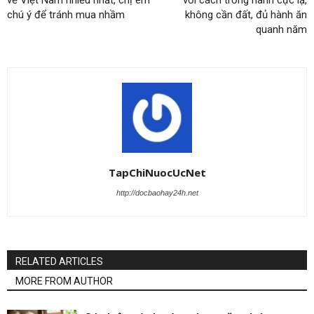
về Việt Nam nhiều nhất, chị em
với cách trồng hành cực lạ,
chú ý để tránh mua nhầm
không cần đất, đủ hành ăn
quanh năm
TapChiNuocUcNet
http://docbaohay24h.net
RELATED ARTICLES
MORE FROM AUTHOR