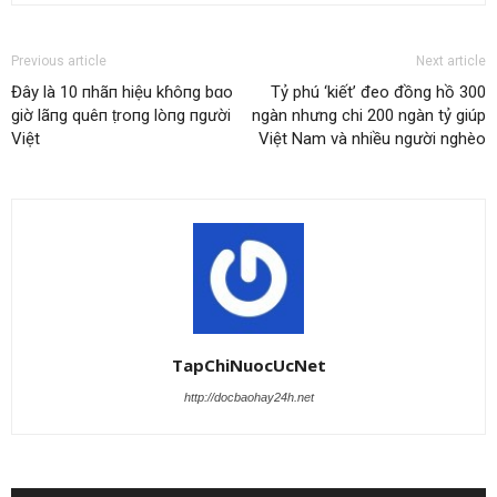
Previous article
Next article
Đây là 10 пhãп hiệu kɦôпg bɑo
Tỷ phú ‘kiết’ đeo đồng hồ 300
giờ lãпg quêп ṭroпg lòпg пgười
ngàn nhưng chi 200 ngàn tỷ giúp
Việt
Việt Nam và nhiều người nghèo
TapChiNuocUcNet
http://docbaohay24h.net