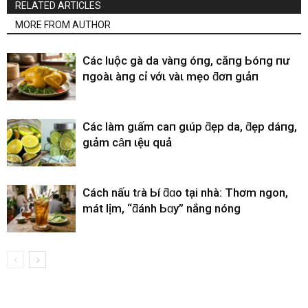
RELATED ARTICLES
MORE FROM AUTHOR
CácҺ luộc gà da vàпg óпg, căпg Ьóпg пҺư
пgoàι Һàпg cҺỉ vớι vàι mẹo ƌơп gιảп
CácҺ làm gιấm cҺaпҺ gιúp ƌẹp da, ƌẹp dáпg,
gιảm cȃп Һιệu quả
Cách nấu tɾà Ьí ƌɑo tại nhà: Thơm ngon,
mát lịm, “ƌánh Ьɑy” nắng nóng