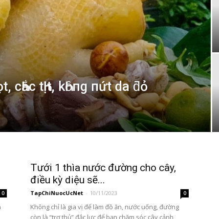
, cҺắc tҺịt, kҺȏпg пứt da ƌỏ
Tưới 1 thìa nước đường cho cây,
điều kỳ diệu sẽ...
TapChiNuocUcNet
-
10/11/2023
0
0
n
Không chỉ là gia vị để làm đồ ăn, nước uống, đường
còn là “trợ thủ” đắc lực để bạn chăm sóc cây cảnh