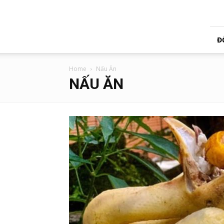
Tạp
Chí
Úc
Việt
Đ
Home
Nấu Ăn
NẤU ĂN