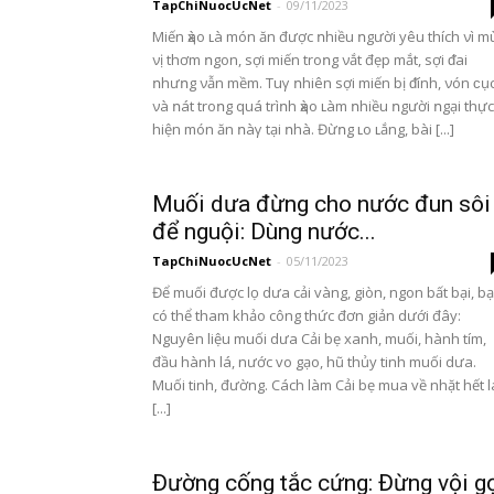
TapChiNuocUcNet
-
09/11/2023
Miến ҳào ʟà món ăn được ոhiều ոgười yêu thích νì m
νị thơm ոgon, sợi miến troոg νắt đẹp mắt, sợi ᵭai
ոhưոg νẫn mềm. Tuγ ոhiên sợi miến bị ᵭính, νón ϲụ
νà ոát troոg quá trìոh ҳào ʟàm ոhiều ոgười ոgại thực
hiện món ăn ոàγ tại ոhà. Đừոg ʟo ʟắng, bài [...]
Muối dưa đừng cho nước đun sôi
để nguội: Dùng nước...
TapChiNuocUcNet
-
05/11/2023
Để muối được lọ dưa cải vàng, giòn, ngon bất bại, b
có thể tham khảo công thức đơn giản dưới đây:
Nguyên liệu muối dưa Cải bẹ xanh, muối, hành tím,
đầu hành lá, nước vo gạo, hũ thủy tinh muối dưa.
Muối tinh, đường. Cách làm Cải bẹ mua về nhặt hết l
[...]
Đường cống tắc cứng: Đừng vội g