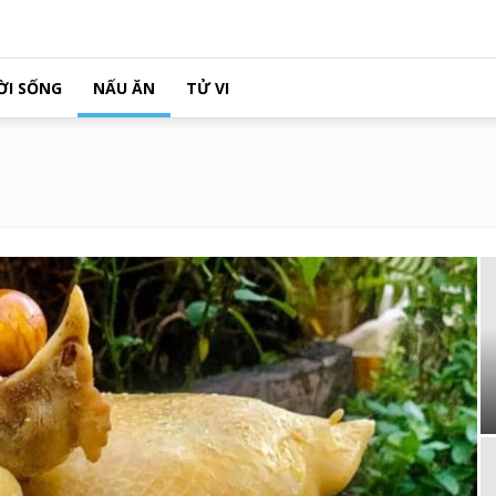
ỜI SỐNG
NẤU ĂN
TỬ VI