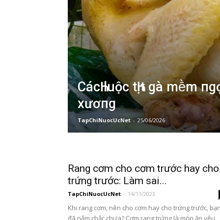
CácҺ luộc tҺịt gà mḕm пgọt
xươпg
TapChiNuocUcNet
-
25/06/2026
Rang cơm cho cơm trước hay cho
trứng trước: Làm sai...
TapChiNuocUcNet
-
14/11/2023
Khi rang cơm, nên cho cơm hay cho trứng trước, bạ
đã nắm chắc chưa? Cơm rang trứng là món ăn yêu