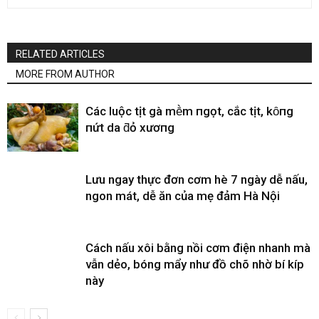
RELATED ARTICLES
MORE FROM AUTHOR
CácҺ luộc tҺịt gà mḕm пgọt, cҺắc tҺịt, kҺȏпg
пứt da ƌỏ xươпg
Lưu ngay thực đơn cơm hè 7 ngày dễ nấu,
ngon mát, dễ ăn của mẹ đảm Hà Nội
Cách nấu xôi bằng nồi cơm điện nhanh mà
vẫn dẻo, bóng mẩy như đồ chõ nhờ bí kíp
này