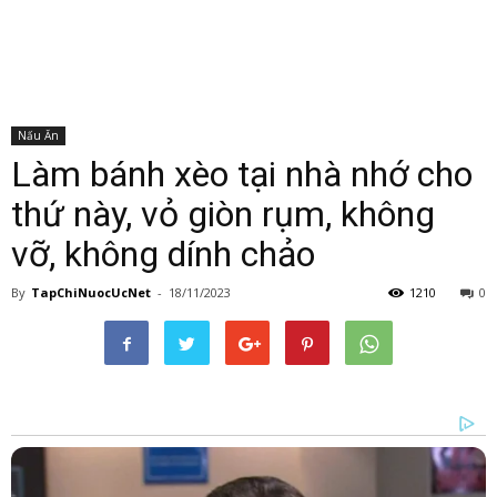
Nấu Ăn
Làm bánh xèo tại nhà nhớ cho
thứ này, vỏ giòn rụm, không
vỡ, không dính chảo
By
TapChiNuocUcNet
-
18/11/2023
1210
0