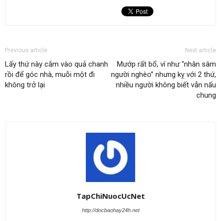
Previous article
Next article
Lấy thứ này cắm vào quả chanh
Mướp rất bổ, ví như “nhân sâm
rồi để góc nhà, muỗi một đi
người nghèo” nhưng kỵ với 2 thứ,
không trở lại
nhiều người không biết vẫn nấu
chung
TapChiNuocUcNet
http://docbaohay24h.net